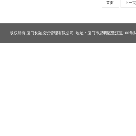
首页
上一页
版权所有 厦门长融投资管理有限公司 地址：厦门市思明区鹭江道100号财富中心2