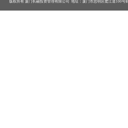
版权所有 厦门长融投资管理有限公司 地址：厦门市思明区鹭江道100号财富中心2