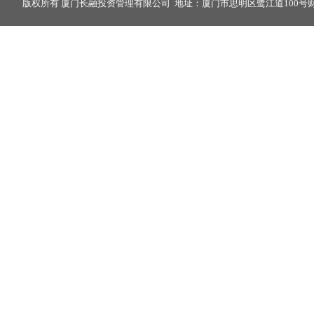
版权所有 厦门长融投资管理有限公司 地址：厦门市思明区鹭江道100号财富中心2