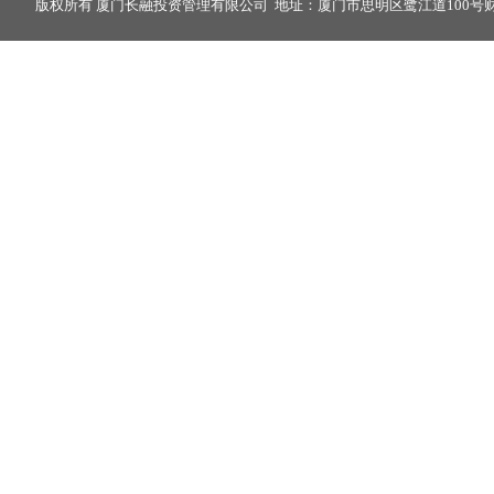
版权所有 厦门长融投资管理有限公司 地址：厦门市思明区鹭江道100号财富中心2