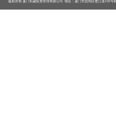
版权所有 厦门长融投资管理有限公司 地址：厦门市思明区鹭江道100号财富中心2