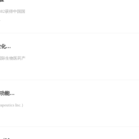
82获得中国国
…
业化…
国际生物医药产
双功能…
tics Inc.）