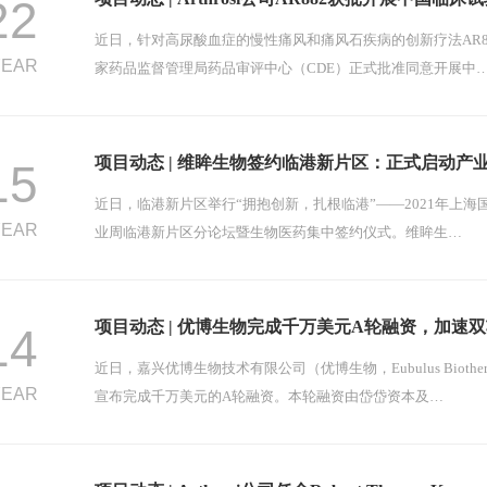
22
近日，针对高尿酸血症的慢性痛风和痛风石疾病的创新疗法AR8
YEAR
家药品监督管理局药品审评中心（CDE）正式批准同意开展中
项目动态 | 维眸生物签约临港新片区：正式启动产
15
近日，临港新片区举行“拥抱创新，扎根临港”——2021年上海
YEAR
业周临港新片区分论坛暨生物医药集中签约仪式。维眸生…
项目动态 | 优博生物完成千万美元A轮融资，加速
14
近日，嘉兴优博生物技术有限公司（优博生物，Eubulus Biotherapeu
YEAR
宣布完成千万美元的A轮融资。本轮融资由岱岱资本及…