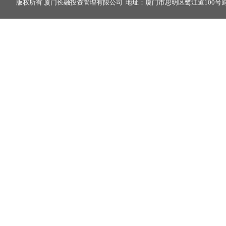
版权所有 厦门长融投资管理有限公司 地址：厦门市思明区鹭江道100号财富中心2