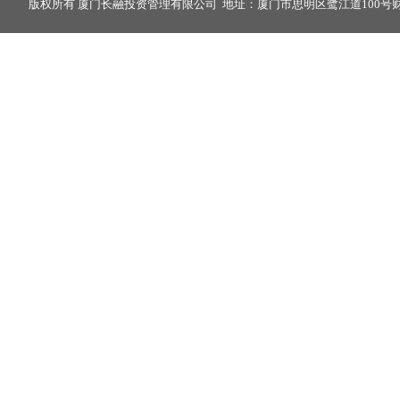
版权所有 厦门长融投资管理有限公司 地址：厦门市思明区鹭江道100号财富中心2