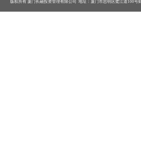
版权所有 厦门长融投资管理有限公司 地址：厦门市思明区鹭江道100号财富中心2