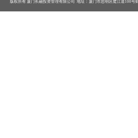
版权所有 厦门长融投资管理有限公司 地址：厦门市思明区鹭江道100号财富中心2