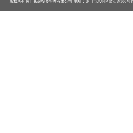
版权所有 厦门长融投资管理有限公司 地址：厦门市思明区鹭江道100号财富中心2