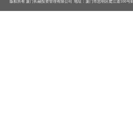
版权所有 厦门长融投资管理有限公司 地址：厦门市思明区鹭江道100号财富中心2